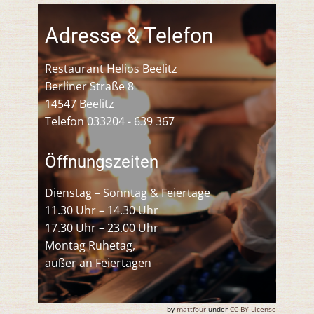
Adresse & Telefon
Restaurant Helios Beelitz
Berliner Straße 8
14547 Beelitz
Telefon 033204 - 639 367
Öffnungszeiten
Dienstag – Sonntag & Feiertage
11.30 Uhr – 14.30 Uhr
17.30 Uhr – 23.00 Uhr
Montag Ruhetag,
außer an Feiertagen
by
mattfour
under
CC BY License